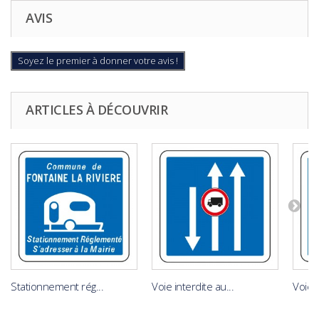
AVIS
Soyez le premier à donner votre avis !
ARTICLES À DÉCOUVRIR
Stationnement rég...
Voie interdite au...
Voie 