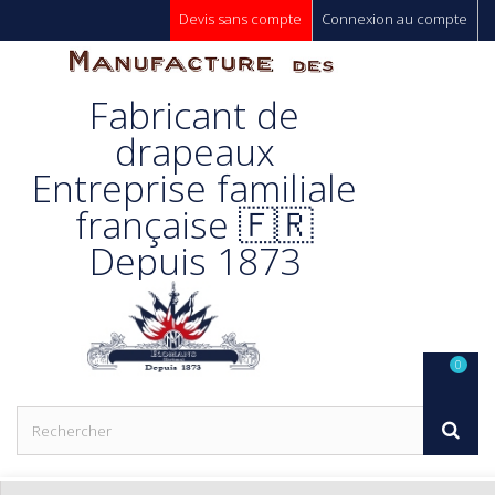
Devis sans compte
Connexion au compte
Manufacture
Fabricant de
Des
drapeaux
Entreprise familiale
Drapeaux
française 🇫🇷
Depuis 1873
Unic s.a.
0