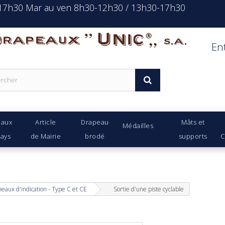
-17h30 Mar au ven 8h30-12h30 / 13h30-17h30
rapeaux Unic s.a.
En
eaux
Article
Drapeau
Mâts et
Médailles
Pays
de Mairie
brodé
supports
C
eaux d'indication - Type C et CE
Sortie d'une piste cyclable