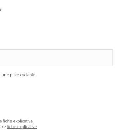
i
'une piste cyclable.
re
fiche explicative
otre
fiche explicative