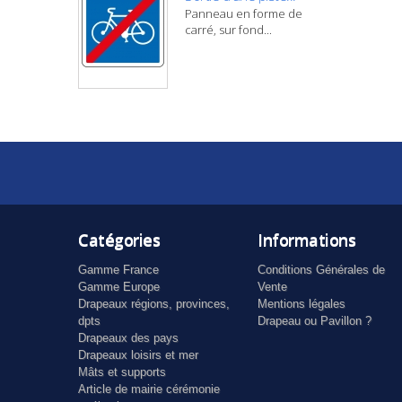
Panneau en forme de
carré, sur fond...
Catégories
Informations
Gamme France
Conditions Générales de
Gamme Europe
Vente
Drapeaux régions, provinces,
Mentions légales
dpts
Drapeau ou Pavillon ?
Drapeaux des pays
Drapeaux loisirs et mer
Mâts et supports
Article de mairie cérémonie