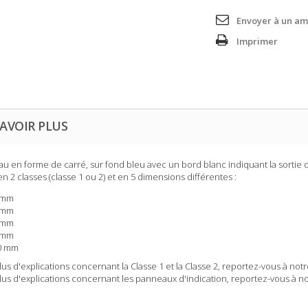
Envoyer à un am
Imprimer
AVOIR PLUS
u en forme de carré, sur fond bleu avec un bord blanc indiquant la sortie d
en 2 classes (classe 1 ou 2) et en 5 dimensions différentes :
 mm
 mm
 mm
 mm
0 mm
lus d'explications concernant la Classe 1 et la Classe 2, reportez-vous à not
lus d'explications concernant les panneaux d'indication, reportez-vous à n