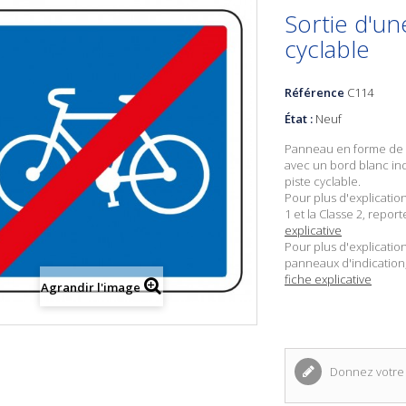
Sortie d'un
cyclable
Référence
C114
État :
Neuf
Panneau en forme de c
avec un bord blanc ind
piste cyclable.
Pour plus d'explicatio
1 et la Classe 2, repor
explicative
Pour plus d'explicatio
panneaux d'indication
fiche explicative
Agrandir l'image
Donnez votre 