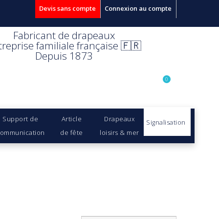
Devis sans compte
Connexion au compte
Fabricant de drapeaux
treprise familiale française 🇫🇷
Depuis 1873
0
Support de
Article
Drapeaux
Signalisation
ommunication
de fête
loisirs & mer