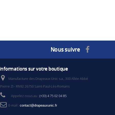
Nous suivre
Informations sur votre boutique
Manufacture des Drapeaux Unic s.a., 300 Allée Abbé
Pierre ZI - RN92 26750 Saint-Paul-Lès-Romans
Appelez-nous au :
(+33) 4 75 02 04 85
E-mail :
contact@drapeauxunic.fr