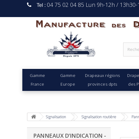
04 75 02 04 85 Lun 9h-12h / 13h30
Tel :
Manufacture Des D
Gamme
Gamme
Drapeaux régions
Drap
France
Europe
provinces dpts
des 
Signalisation
Signalisation routière
Pann
PANNEAUX D'INDICATION -