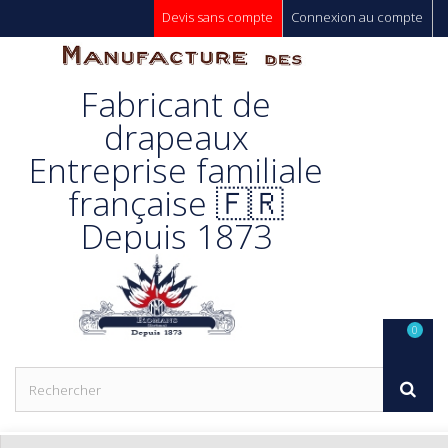
Devis sans compte
Connexion au compte
Manufacture
Fabricant de
Des
drapeaux
Entreprise familiale
Drapeaux
française 🇫🇷
Depuis 1873
Unic s.a.
0