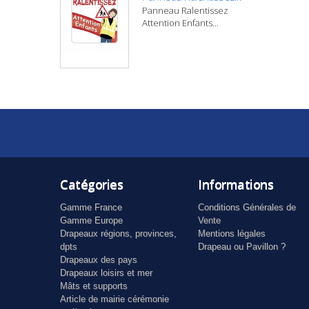
Panneau Ralentissez
Attention Enfants...
Catégories
Informations
Gamme France
Conditions Générales de
Gamme Europe
Vente
Drapeaux régions, provinces,
Mentions légales
dpts
Drapeau ou Pavillon ?
Drapeaux des pays
Drapeaux loisirs et mer
Mâts et supports
Article de mairie cérémonie