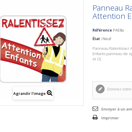
Panneau Ra
Attention E
Référence
PAE8a
État :
Neuf
Panneau Ralentissez A
Enfants
panneau de sig
et CE.
Donnez votre 
Agrandir l'image
Envoyer à un am
Imprimer