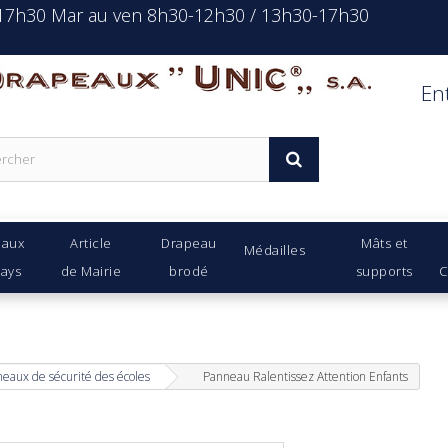
-17h30 Mar au ven 8h30-12h30 / 13h30-17h30
rapeaux Unic s.a.
En
eaux
Article
Drapeau
Mâts et
Médailles
Pays
de Mairie
brodé
supports
C
eaux de sécurité des écoles
Panneau Ralentissez Attention Enfants