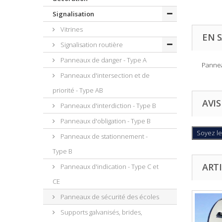
Signalisation
Vitrines
EN S
Signalisation routière
Panneaux de danger - Type A
Pannea
Panneaux d'intersection et de
priorité - Type AB
AVIS
Panneaux d'interdiction - Type B
Panneaux d'obligation - Type B
Soyez le
Panneaux de stationnement -
Type B
ARTI
Panneaux d'indication - Type C et
CE
Panneaux de sécurité des écoles
Supports galvanisés, brides,