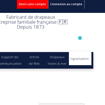
Devis sans compte
Connexion au compte
Fabricant de drapeaux
treprise familiale française 🇫🇷
Depuis 1873
0
Support de
Article
Drapeaux
Signalisation
ommunication
de fête
loisirs & mer