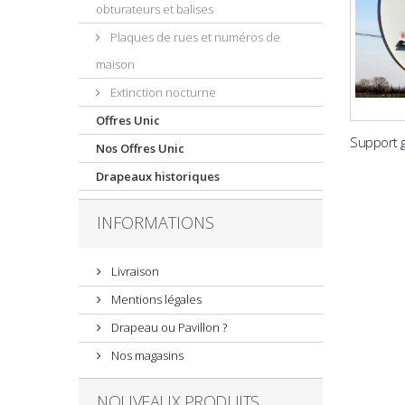
obturateurs et balises
Plaques de rues et numéros de
maison
Extinction nocturne
Offres Unic
Support g
Nos Offres Unic
Drapeaux historiques
INFORMATIONS
Livraison
Mentions légales
Drapeau ou Pavillon ?
Nos magasins
NOUVEAUX PRODUITS