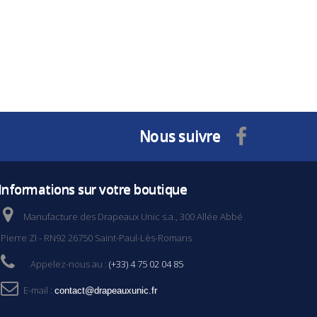
Nous suivre
Informations sur votre boutique
Manufacture des Drapeaux Unic s.a., 300 Allée Abbé
Pierre ZI - RN92 26750 Saint-Paul-Lès-Romans
Appelez-nous au :
(+33) 4 75 02 04 85
E-mail :
contact@drapeauxunic.fr