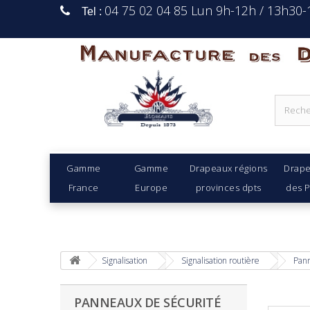
04 75 02 04 85 Lun 9h-12h / 13h30
Tel :
Manufacture Des D
Gamme
Gamme
Drapeaux régions
Drap
France
Europe
provinces dpts
des 
Signalisation
Signalisation routière
Pann
PANNEAUX DE SÉCURITÉ