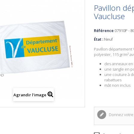
Pavillon d
Vaucluse
Référence
07910P - 
État :
Neuf
Pavillon département
polyester, 115 gr/m² av
des anneaux en
une sangle en p
une couture à d
rabattues
mât non inclus
Agrandir l'image
Donnez votre 