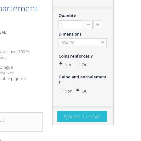
épartement
Quantité
8GAE
Dimensions
80x120
 Vaucluse
, 100 %
Coins renforcés ?
ec :
Non
Oui
 Zingue
olyester
Gaine anti enroulement
ouble piqûres
?
Non
Oui
Ajouter au devis
avis