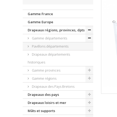
Gamme France
Gamme Europe
Drapeaux régions, provinces, dpts
Gamme départements
Pavillons départements
Drapeaux départements
historiques
Gamme provinces
Gamme régions
Drapeaux des Pays Bretons
Drapeaux des pays
Drapeaux loisirs et mer
Mâts et supports