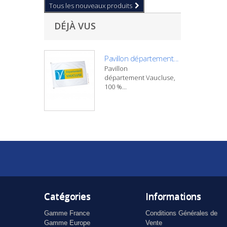
Tous les nouveaux produits
DÉJÀ VUS
Pavillon département...
Pavillon
département Vaucluse,
100 %...
Catégories
Informations
Gamme France
Conditions Générales de
Gamme Europe
Vente