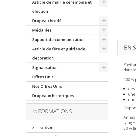
Article de mairie cérémonie et
élection
Drapeau brodé
Médailles
Support de communication
EN S
Article de fête et guirlande
decoration
Pavill
Signalisation
dans l
Offres Unic
100 % p
Nos Offres Unic
des
une 
Drapeaux historiques
une 
Disponi
INFORMATIONS
Anneau
sangle 
Livraison
30 % la