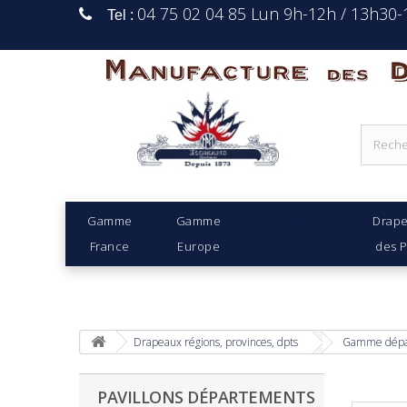
04 75 02 04 85 Lun 9h-12h / 13h30
Tel :
Manufacture Des D
Gamme
Gamme
Drapeaux régions
Drap
France
Europe
provinces dpts
des 
Drapeaux régions, provinces, dpts
Gamme dépa
PAVILLONS DÉPARTEMENTS