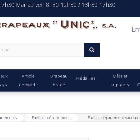
-17h30 Mar au ven 8h30-12h30 / 13h30-17h30
rapeaux Unic s.a.
En
eaux
Article
Drapeau
Mâts et
Médailles
Pays
de Mairie
brodé
supports
C
rtements
Pavillons départements
Pavillon département Vaucluse