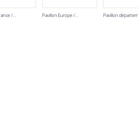
rance /...
Pavillon Europe /...
Pavillon départem.