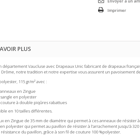
Envoyer à un am
Imprimer
AVOIR PLUS
on département Vaucluse
avec Drapeaux Unic fabricant de drapeaux français
a Drôme, notre tradition et notre expertise vous assurent un pavoisement de
olyester, 115 gr/m² avec :
 anneaux en Zingue
sangle en polyester
couture à double piqûres rabattues
ble en 10 tailles différentes.
x en Zingue de 35 mm de diamètre qui permet à ces anneaux de résister à l
en polyester qui permet au pavillon de résister à l'arrachement jusqu'à 320 K
 résistance du pavillon, grâce à son fil de couture 100 %polyester.