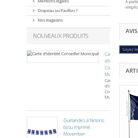
Mentions légales
A parti
empêch
Drapeau ou Pavillon ?
Nos magasins
AVIS
NOUVEAUX PRODUITS
Soyez le
Carte
d'identité
Conseiller
ARTI
Municipal
Carte
d'identité
Conseiller
Municipal
Guirlandes à fanions
tissu imprimé
Movember