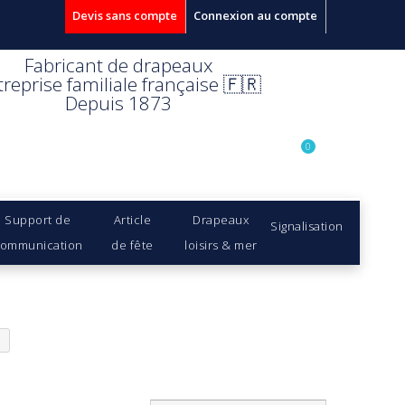
Devis sans compte
Connexion au compte
Fabricant de drapeaux
treprise familiale française 🇫🇷
Depuis 1873
0
Support de
Article
Drapeaux
Signalisation
ommunication
de fête
loisirs & mer