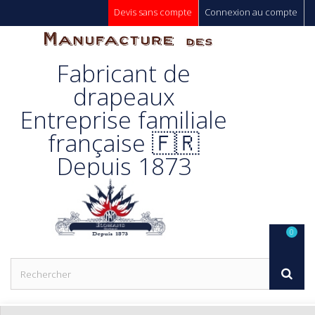
Devis sans compte
Connexion au compte
Manufacture
Fabricant de
Des
drapeaux
Entreprise familiale
Drapeaux
française 🇫🇷
Depuis 1873
Unic s.a.
0