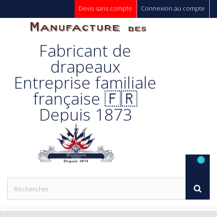
Devis sans compte
Connexion au compte
Manufacture
Fabricant de
Des
drapeaux
Entreprise familiale
Drapeaux
française 🇫🇷
Depuis 1873
Unic s.a.
0