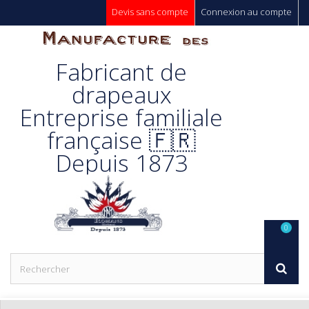
Devis sans compte
Connexion au compte
Manufacture
Fabricant de
Des
drapeaux
Entreprise familiale
Drapeaux
française 🇫🇷
Depuis 1873
Unic s.a.
0