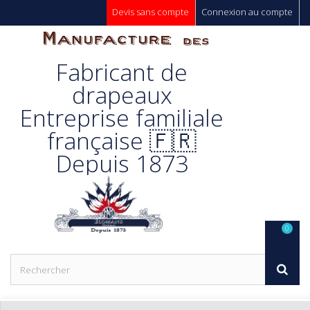
Devis sans compte
Connexion au compte
Manufacture
Fabricant de
Des
drapeaux
Entreprise familiale
Drapeaux
française 🇫🇷
Depuis 1873
Unic s.a.
0