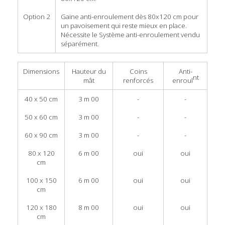
Option 2
Gaine anti-enroulement dès 80x120 cm pour
un pavoisement qui reste mieux en place.
Nécessite le Système anti-enroulement vendu
séparément.
Dimensions
Hauteur du
Coins
Anti-
nt
mât
renforcés
enroul
40 x 50 cm
3 m 00
-
-
50 x 60 cm
3 m 00
-
-
60 x 90 cm
3 m 00
-
-
80 x 120
6 m 00
oui
oui
cm
100 x 150
6 m 00
oui
oui
cm
120 x 180
8 m 00
oui
oui
cm