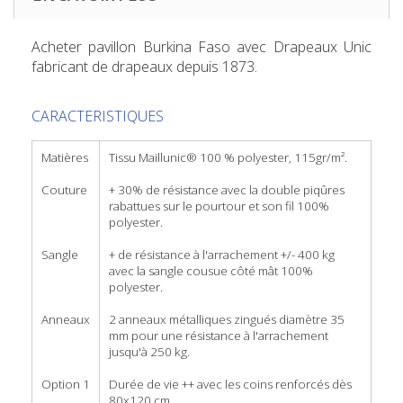
Acheter pavillon Burkina Faso
avec Drapeaux Unic
fabricant de drapeaux depuis 1873.
CARACTERISTIQUES
Matières
Tissu Maillunic® 100 % polyester, 115gr/m².
Couture
+ 30% de résistance avec la double piqûres
rabattues sur le pourtour et son fil 100%
polyester.
Sangle
+ de résistance à l'arrachement +/- 400 kg
avec la sangle cousue côté mât 100%
polyester.
Anneaux
2 anneaux métalliques zingués diamètre 35
mm pour une résistance à l'arrachement
jusqu'à 250 kg.
Option 1
Durée de vie ++ avec les coins renforcés dès
80x120 cm.