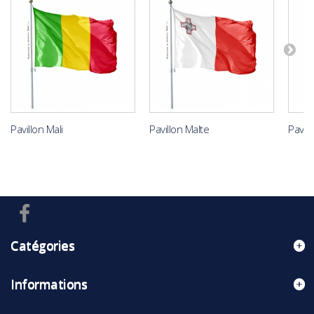
Pavillon Mali
Pavillon Malte
Pavil
Catégories
Informations