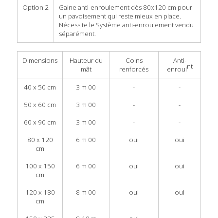
Option 2
Gaine anti-enroulement dès 80x120 cm pour
un pavoisement qui reste mieux en place.
Nécessite le Système anti-enroulement vendu
séparément.
Dimensions
Hauteur du
Coins
Anti-
nt
mât
renforcés
enroul
40 x 50 cm
3 m 00
-
-
50 x 60 cm
3 m 00
-
-
60 x 90 cm
3 m 00
-
-
80 x 120
6 m 00
oui
oui
cm
100 x 150
6 m 00
oui
oui
cm
120 x 180
8 m 00
oui
oui
cm