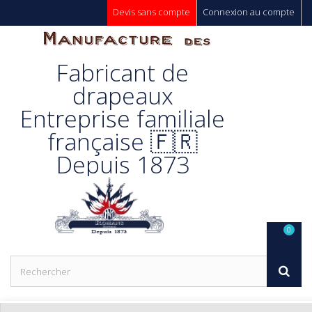
Devis sans compte
Connexion au compte
Manufacture
Fabricant de
Des
drapeaux
Entreprise familiale
Drapeaux
française 🇫🇷
Depuis 1873
Unic s.a.
0