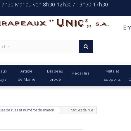
-17h30 Mar au ven 8h30-12h30 / 13h30-17h30
rapeaux Unic s.a.
En
eaux
Article
Drapeau
Mâts et
Médailles
Pays
de Mairie
brodé
supports
C
ues de rues et numéros de maison
Plaques de rue