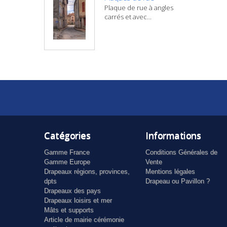
Plaque de rue à angles
carrés et avec...
Catégories
Informations
Gamme France
Conditions Générales de
Gamme Europe
Vente
Drapeaux régions, provinces,
Mentions légales
dpts
Drapeau ou Pavillon ?
Drapeaux des pays
Drapeaux loisirs et mer
Mâts et supports
Article de mairie cérémonie