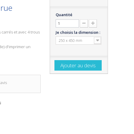
 rue
Quantité
 carrés et avec 4 trous
Je choisis la dimension :
250 x 450 mm
de) d'imprimer un
Ajouter au devis
avis
i