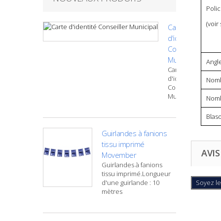
Poli
(voir
Carte
d'identité
Conseiller
Municipal
Angl
Carte
d'identité
Nomb
Conseiller
Municipal
Nomb
Blas
Guirlandes à fanions
tissu imprimé
AVIS
Movember
Guirlandes à fanions
tissu imprimé.Longueur
d'une guirlande : 10
Soyez le
mètres