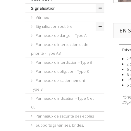
Signalisation
Vitrines
Signalisation routière
EN S
Panneaux de danger - Type A
Panneaux d'intersection et de
Exist
priorité - Type AB
2 
Panneaux d'interdiction - Type B
2 
6 
Panneaux d'obligation - Type B
6 
3 
Panneaux de stationnement -
5 
Type B
*
D'a
Panneaux d'indication - Type C et
25 p
CE
Panneaux de sécurité des écoles
Supports galvanisés, brides,