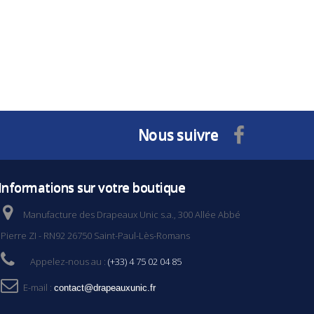
Nous suivre
Informations sur votre boutique
Manufacture des Drapeaux Unic s.a., 300 Allée Abbé
Pierre ZI - RN92 26750 Saint-Paul-Lès-Romans
Appelez-nous au :
(+33) 4 75 02 04 85
E-mail :
contact@drapeauxunic.fr