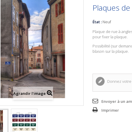
Plaques de
État :
Neuf
Plaque de rue à angles
pour fixer la plaque.
Possibilité (sur deman
blason sur la plaque.
Donnez votre 
Agrandir l'image
Envoyer à un am
Imprimer