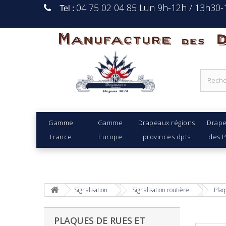
04 75 02 04 85 Lun 9h-12h / 13h30
Tel :
Manufacture Des D
Gamme
Gamme
Drapeaux régions
Drap
France
Europe
provinces dpts
des 
Signalisation
Signalisation routière
Plaq
PLAQUES DE RUES ET