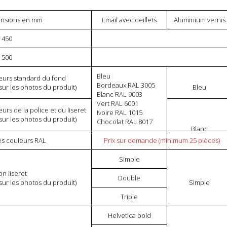
nsions en mm
Email avec oeillets
Aluminium vernis
 450
 500
Bleu
eurs standard du fond
Bordeaux RAL 3005
 sur les photos du produit)
Bleu
Blanc RAL 9003
Vert RAL 6001
urs de la police et du liseret
Ivoire RAL 1015
 sur les photos du produit)
Chocolat RAL 8017
Blanc
es couleurs RAL
Prix sur demande (minimum 25 pièces)
Simple
ion liseret
Double
 sur les photos du produit)
Simple
Triple
Helvetica bold