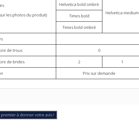
Helvetica bold ombré
ces
Helvetica medium
 sur les photos du produit)
Times bold
Times bold ombré
es
re de trous
0
re de brides
2
1
on
Prix sur demande
 premier à donner votre avis !