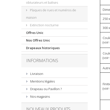
obturateurs et balises
Dime
Plaques de rues et numéros de
maison
250 x
Extinction nocturne
300 x
Offres Unic
Coul
Nos Offres Unic
(voir
Drapeaux historiques
Coule
(voir
INFORMATIONS
Autr
Livraison
Mentions légales
Finit
(voir
Drapeau ou Pavillon ?
Nos magasins
NOUVEAUX PRODUITS