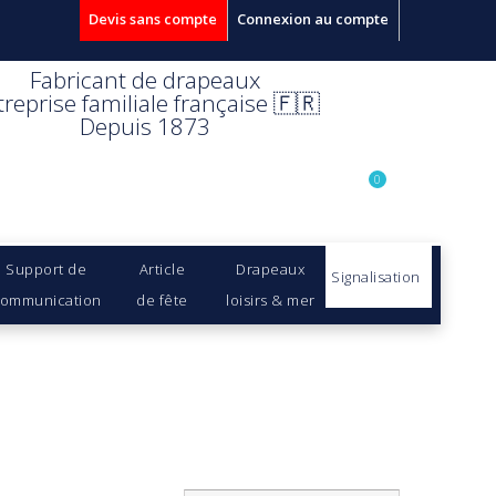
Devis sans compte
Connexion au compte
Fabricant de drapeaux
treprise familiale française 🇫🇷
Depuis 1873
0
Support de
Article
Drapeaux
Signalisation
ommunication
de fête
loisirs & mer