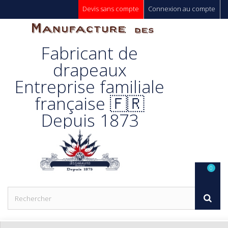
Devis sans compte
Connexion au compte
Manufacture
Fabricant de
Des
drapeaux
Entreprise familiale
Drapeaux
française 🇫🇷
Depuis 1873
Unic s.a.
0