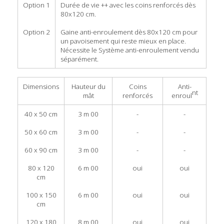
Option 1
Durée de vie ++ avec les coins renforcés dès
80x120 cm.
Option 2
Gaine anti-enroulement dès 80x120 cm pour
un pavoisement qui reste mieux en place.
Nécessite le Système anti-enroulement vendu
séparément.
Dimensions
Hauteur du
Coins
Anti-
nt
mât
renforcés
enroul
40 x 50 cm
3 m 00
-
-
50 x 60 cm
3 m 00
-
-
60 x 90 cm
3 m 00
-
-
80 x 120
6 m 00
oui
oui
cm
100 x 150
6 m 00
oui
oui
cm
120 x 180
8 m 00
oui
oui