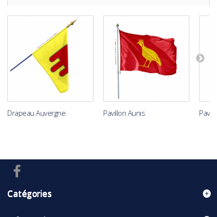
Drapeau Auvergne
Pavillon Aunis
Pavil
Catégories