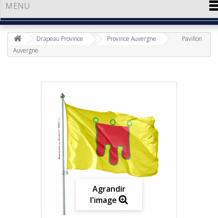
MENU
Drapeau Province
Province Auvergne
Pavillon
Auvergne
Agrandir
l'image