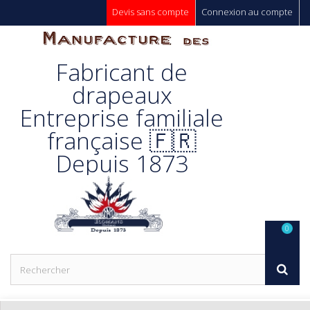
Devis sans compte
Connexion au compte
Manufacture
Fabricant de
Des
drapeaux
Entreprise familiale
Drapeaux
française 🇫🇷
Depuis 1873
Unic s.a.
0