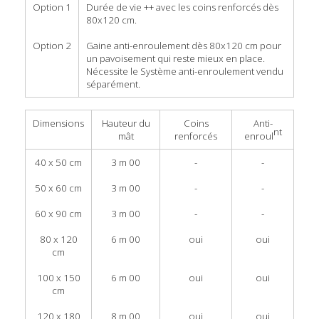
Option 1
Durée de vie ++ avec les coins renforcés dès
80x120 cm.
Option 2
Gaine anti-enroulement dès 80x120 cm pour
un pavoisement qui reste mieux en place.
Nécessite le Système anti-enroulement vendu
séparément.
Dimensions
Hauteur du
Coins
Anti-
nt
mât
renforcés
enroul
40 x 50 cm
3 m 00
-
-
50 x 60 cm
3 m 00
-
-
60 x 90 cm
3 m 00
-
-
80 x 120
6 m 00
oui
oui
cm
100 x 150
6 m 00
oui
oui
cm
120 x 180
8 m 00
oui
oui