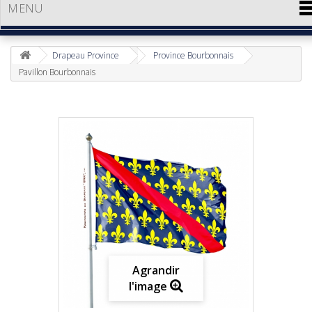
MENU
Drapeau Province
Province Bourbonnais
Pavillon Bourbonnais
Agrandir
l'image