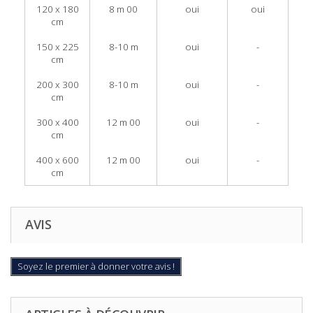
120 x 180
8 m 00
oui
oui
cm
150 x 225
8-10 m
oui
-
cm
200 x 300
8-10 m
oui
-
cm
300 x 400
12 m 00
oui
-
cm
400 x 600
12 m 00
oui
-
cm
AVIS
Soyez le premier à donner votre avis !