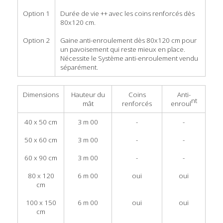
Option 1
Durée de vie ++ avec les coins renforcés dès
80x120 cm.
Option 2
Gaine anti-enroulement dès 80x120 cm pour
un pavoisement qui reste mieux en place.
Nécessite le Système anti-enroulement vendu
séparément.
Dimensions
Hauteur du
Coins
Anti-
nt
mât
renforcés
enroul
40 x 50 cm
3 m 00
-
-
50 x 60 cm
3 m 00
-
-
60 x 90 cm
3 m 00
-
-
80 x 120
6 m 00
oui
oui
cm
100 x 150
6 m 00
oui
oui
cm