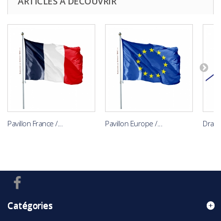
ARTICLES À DÉCOUVRIR
Pavillon France /...
Pavillon Europe /...
Drape
Catégories