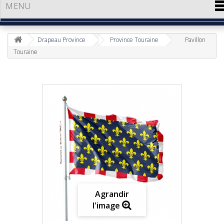
MENU
Drapeau Province
Province Touraine
Pavillon
Touraine
Agrandir
l'image