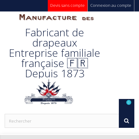
Devis sans compte
Connexion au compte
Manufacture
Fabricant de
Des
drapeaux
Entreprise familiale
Drapeaux
française 🇫🇷
Depuis 1873
Unic s.a.
0