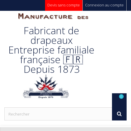
Devis sans compte
Connexion au compte
Manufacture
Fabricant de
Des
drapeaux
Entreprise familiale
Drapeaux
française 🇫🇷
Depuis 1873
Unic s.a.
0