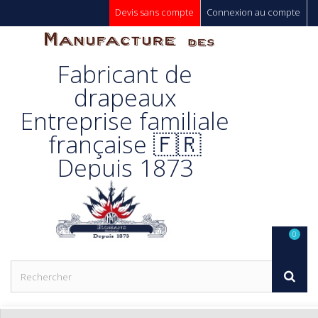
Devis sans compte
Connexion au compte
Manufacture
Fabricant de
Des
drapeaux
Entreprise familiale
Drapeaux
française 🇫🇷
Depuis 1873
Unic s.a.
0