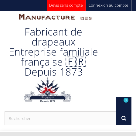
Devis sans compte
Connexion au compte
Manufacture
Fabricant de
Des
drapeaux
Entreprise familiale
Drapeaux
française 🇫🇷
Depuis 1873
Unic s.a.
0