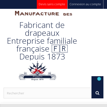
Devis sans compte
Connexion au compte
Manufacture
Fabricant de
Des
drapeaux
Entreprise familiale
Drapeaux
française 🇫🇷
Depuis 1873
Unic s.a.
0