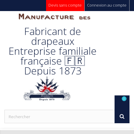
Devis sans compte
Connexion au compte
Manufacture
Fabricant de
Des
drapeaux
Entreprise familiale
Drapeaux
française 🇫🇷
Depuis 1873
Unic s.a.
0