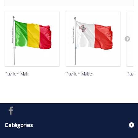
Pavillon Mali
Pavillon Malte
Pavil
Catégories