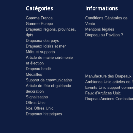
Catégories
Informations
Gamme France
Conditions Générales de
Gamme Europe
Vente
Drapeaux régions, provinces,
Mentions légales
dpts
Drapeau ou Pavillon ?
Drapeaux des pays
Drapeaux loisirs et mer
Mâts et supports
Article de mairie cérémonie
et élection
Drapeau brodé
Médailles
Manufacture des Drapeaux 
Support de communication
Ambiance Unic articles de f
Article de fête et guirlande
Events Unic support commu
decoration
Feux d'Artifices Unic
Signalisation
Drapeau Anciens Combatta
Offres Unic
Nos Offres Unic
Drapeaux historiques