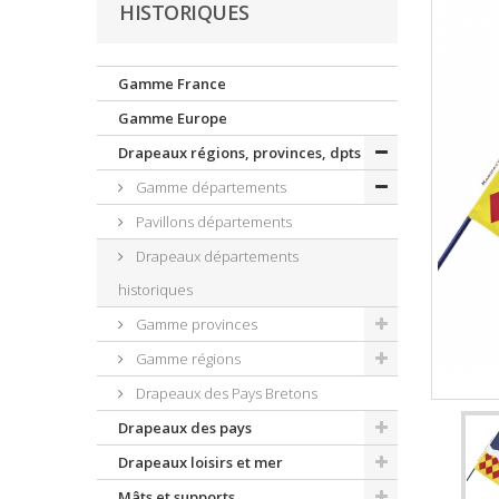
HISTORIQUES
Gamme France
Gamme Europe
Drapeaux régions, provinces, dpts
Gamme départements
Pavillons départements
Drapeaux départements
historiques
Gamme provinces
Gamme régions
Drapeaux des Pays Bretons
Drapeaux des pays
Drapeaux loisirs et mer
Mâts et supports