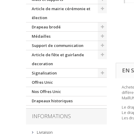
Article de mairie cérémonie et
élection
Drapeau brodé
Médailles
Support de communication
Article de fête et guirlande
decoration
EN S
Signalisation
Offres Unic
Achet
Nos Offres Unic
différ
MaillU
Drapeaux historiques
Le
dra
Le dra
INFORMATIONS
Les dr
Livraison