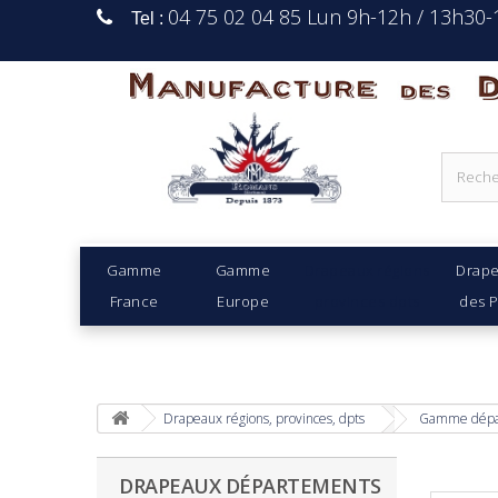
04 75 02 04 85 Lun 9h-12h / 13h30
Tel :
Manufacture Des D
Gamme
Gamme
Drapeaux régions
Drap
France
Europe
provinces dpts
des 
Drapeaux régions, provinces, dpts
Gamme dépa
DRAPEAUX DÉPARTEMENTS