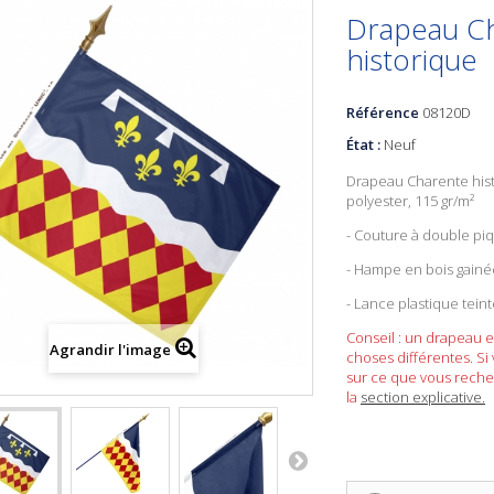
Drapeau C
historique
Référence
08120D
État :
Neuf
Drapeau Charente his
polyester, 115 gr/m²
- Couture à double pi
- Hampe en bois gainé
- Lance plastique tein
Conseil : un drapeau e
Agrandir l'image
choses différentes. Si
sur ce que vous reche
la
section explicative.