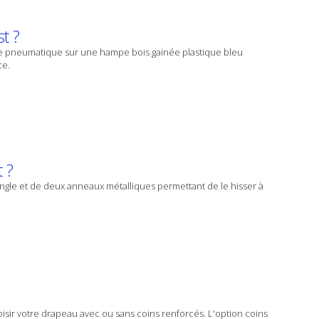
t ?
age pneumatique sur une hampe bois gainée plastique bleu
ce.
 ?
angle et de deux anneaux métalliques permettant de le hisser à
hoisir votre drapeau avec ou sans coins renforcés. L'option coins