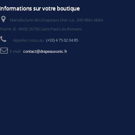
Informations sur votre boutique
Manufacture des Drapeaux Unic s.a., 300 Allée Abbé
Pierre ZI - RN92 26750 Saint-Paul-Lès-Romans
Appelez-nous au :
(+33) 4 75 02 04 85
E-mail :
contact@drapeauxunic.fr