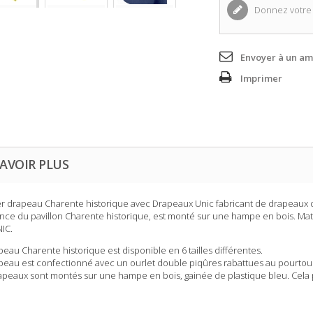
Donnez votre 
Envoyer à un am
Imprimer
AVOIR PLUS
er
drapeau Charente historique
avec Drapeaux Unic fabricant de drapeaux de
ence du pavillon Charente historique, est monté sur une hampe en bois. Mati
NIC.
peau Charente historique
est disponible en 6 tailles différentes.
peau est confectionné avec un ourlet double piqûres rabattues au pourtour
apeaux sont montés sur une hampe en bois, gainée de plastique bleu. Cela 