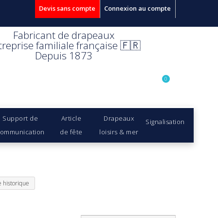
Devis sans compte
Connexion au compte
Fabricant de drapeaux
treprise familiale française 🇫🇷
Depuis 1873
0
Support de
Article
Drapeaux
Signalisation
ommunication
de fête
loisirs & mer
 historique