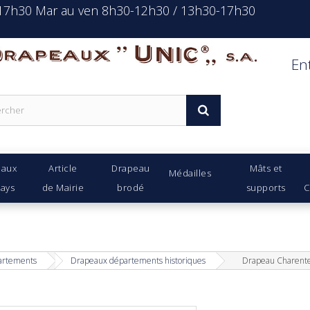
-17h30 Mar au ven 8h30-12h30 / 13h30-17h30
rapeaux Unic s.a.
En
eaux
Article
Drapeau
Mâts et
Médailles
Pays
de Mairie
brodé
supports
C
rtements
Drapeaux départements historiques
Drapeau Charente