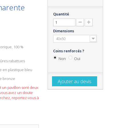
harente
Quantité
Dimensions
40x50
torique
, 100 %
Coins renforcés ?
Non
Oui
qûres rabattues
e en plastique bleu
te bronze
Ajouter au devis
t un pavillon sont deux
 vous avez un doute
rchez, reportez-vous à