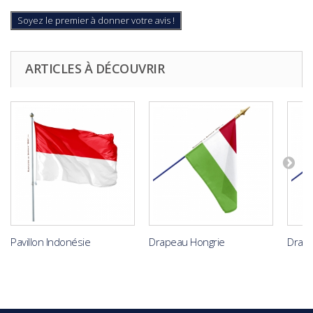
Soyez le premier à donner votre avis !
ARTICLES À DÉCOUVRIR
Pavillon Indonésie
Drapeau Hongrie
Drape