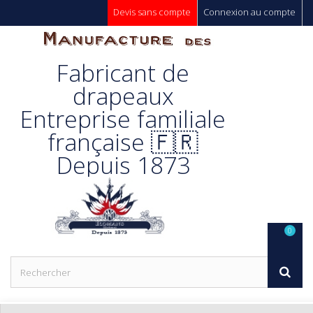
Devis sans compte
Connexion au compte
Manufacture
Fabricant de
Des
drapeaux
Entreprise familiale
Drapeaux
française 🇫🇷
Depuis 1873
Unic s.a.
0