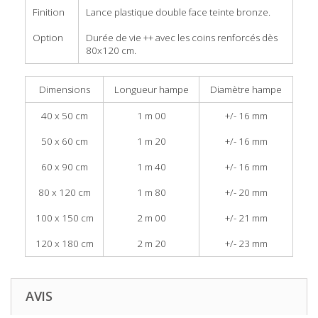
Finition
Lance plastique double face teinte bronze.
Option
Durée de vie ++ avec les coins renforcés dès
80x120 cm.
Dimensions
Longueur hampe
Diamètre hampe
40 x 50 cm
1 m 00
+/- 16 mm
50 x 60 cm
1 m 20
+/- 16 mm
60 x 90 cm
1 m 40
+/- 16 mm
80 x 120 cm
1 m 80
+/- 20 mm
100 x 150 cm
2 m 00
+/- 21 mm
120 x 180 cm
2 m 20
+/- 23 mm
AVIS