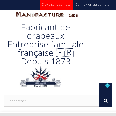
Devis sans compte
Connexion au compte
Manufacture
Fabricant de
Des
drapeaux
Entreprise familiale
Drapeaux
française 🇫🇷
Depuis 1873
Unic s.a.
0