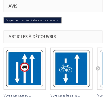
AVIS
Soyez le premier à donner votre avis !
ARTICLES À DÉCOUVRIR
Voie interdite au...
Voie dans le sens...
Voie 